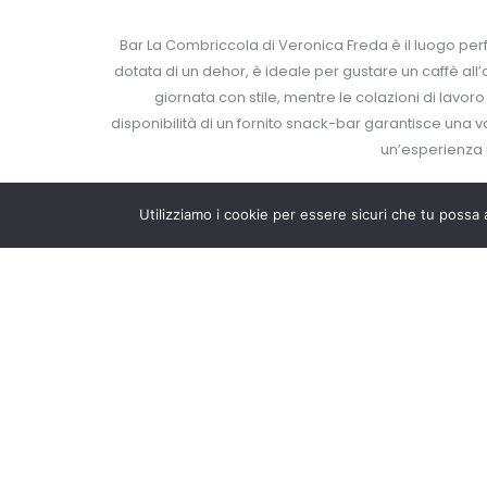
Bar La Combriccola di Veronica Freda è il luogo perfe
dotata di un dehor, è ideale per gustare un caffè all’ap
giornata con stile, mentre le colazioni di lavo
disponibilità di un fornito snack-bar garantisce una var
un’esperienza u
Utilizziamo i cookie per essere sicuri che tu possa 
BAR LA 
Situato a Bernezzo, vicino a Cuneo, il Bar La Combri
spuntino. Qui, ogni momento della giornata trova il
pranzo rapide e gustose, arricchite da piatti fresch
snack dolce, e l’atmosfera piacevole dei nostri aperit
delle piccole cose, in compagnia o da soli.