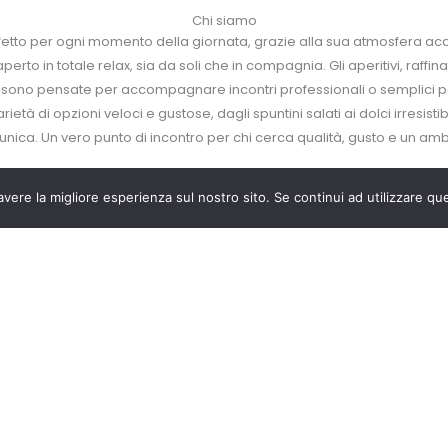
Chi siamo
tto per ogni momento della giornata, grazie alla sua atmosfera accoglie
erto in totale relax, sia da soli che in compagnia. Gli aperitivi, raffina
ro sono pensate per accompagnare incontri professionali o semplici pau
ietà di opzioni veloci e gustose, dagli spuntini salati ai dolci irresist
nica. Un vero punto di incontro per chi cerca qualità, gusto e un amb
avere la migliore esperienza sul nostro sito. Se continui ad utilizzare qu
Perche venirci a trovare?
COMBRICCOLA È IL PUNTO DI RITROVO PER COLAZIONI E A
ccola è un’oasi accogliente e conviviale, perfetta per chi cerca un a
 suo spazio: dalle colazioni energizzanti, con caffè aromatici e una s
i preparati con ingredienti di qualità. Non mancano poi i pomeriggi de
ivi serali, dove poter gustare cocktail preparati con cura e stuzzichini