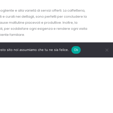
nte e alla varietà di servizi offerti. La caffetteria,
ti e curati nei dettagli, sono perfetti per concludere la
se mattutine piacevoli e produttive. Inoltre, la
ibili, per soddisfare ogni esigenza e rendere ogni visita
iente familiare.
esto sito noi assumiamo che tu ne sia felice.
Ok
PERITIVI
ngolo di serenità per una pausa caffè o uno
elezione di brioche appena sfornate, alle pause
dicati a chi desidera rilassarsi con una tisana o uno
 sfiziosi. Un luogo ideale per ritrovare il piacere